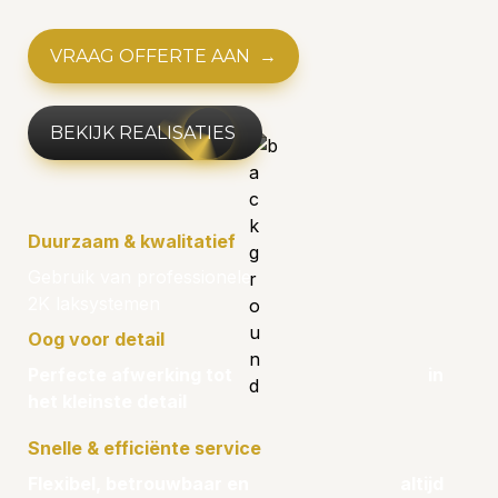
VRAAG OFFERTE AAN  →
BEKIJK REALISATIES 
Duurzaam & kwalitatief                                 
Gebruik van professionele                                                
2K laksystemen 
Oog voor detail 
Perfecte afwerking tot                                            in 
het kleinste detail
Snelle & efficiënte service
Flexibel, betrouwbaar en                                  altijd 