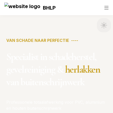
BHLP
Specialist in schadeherstel,                                                                            
gevelreiniging & 
herlakken
van buitenschrijnwerk
Professionele totaalafwerking voor PVC, aluminium                                                                                                                                                                                                                                                     
en houten buitenschrijnwerk