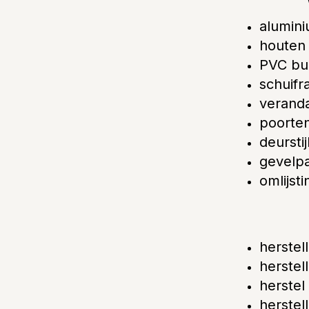
alumin
houten
PVC bui
schuifr
veranda
poorten
deurstij
gevelp
omlijst
herstel
herstel
herstel
herstel