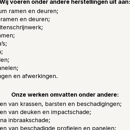
Wij voeren onder andere herstellingen uit aan
ium ramen en deuren;
 ramen en deuren;
tenschrijnwerk;
amen;
’s;
;
len;
anelen;
ingen en afwerkingen.
Onze werken omvatten onder andere:
len van krassen, barsten en beschadigingen;
len van deuken en impactschade;
 na inbraakschade;
len van beschadigde profielen en panelen;